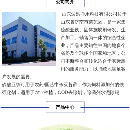
公司简介
山东波浩净水科技有限公司位于
山东省济南市莱芜区，是一家集
硫酸亚铁、固体施胶剂研发、生
产加工、销售为一体的综合性企
业，产品主要销往中国内地多个
省份及全球多个国家和地区，公
司不断整合和转化适合于实际应
用的服务能力，以持续地满足客
户发展的需要。
硫酸亚铁可用于农药/园艺中杀灭苔藓，作为饲料添加剂的铁
强化剂，适用于农业种植，COD去除剂，除磷剂水泥除镉
剂，乳化液分离剂，污水处理，多种规格，方便用户各种要求
产品中心
进行采购。
固体施胶剂工业品为白色片状、粒状或块状，主要用于：提高
纸浆环压强度和憎水性。