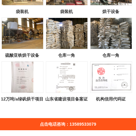
袋装机
袋装机
烘干设备
硫酸亚铁烘干设备
仓库一角
仓库一角
12万吨/a绿矾烘干项目
山东省建设项目备案证
机构信用代码证
检测报告
明
点击电话咨询：13589533079