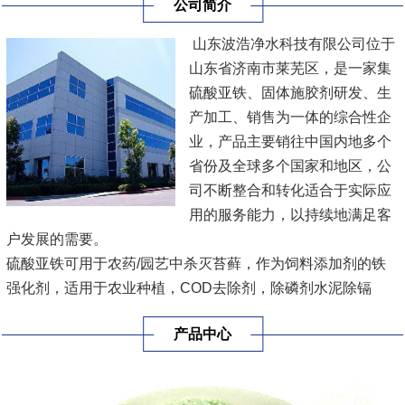
公司简介
山东波浩净水科技有限公司位于
山东省济南市莱芜区，是一家集
硫酸亚铁、固体施胶剂研发、生
产加工、销售为一体的综合性企
业，产品主要销往中国内地多个
省份及全球多个国家和地区，公
司不断整合和转化适合于实际应
用的服务能力，以持续地满足客
户发展的需要。
硫酸亚铁可用于农药/园艺中杀灭苔藓，作为饲料添加剂的铁
强化剂，适用于农业种植，COD去除剂，除磷剂水泥除镉
剂，乳化液分离剂，污水处理，多种规格，方便用户各种要求
产品中心
进行采购。
固体施胶剂工业品为白色片状、粒状或块状，主要用于：提高
纸浆环压强度和憎水性。