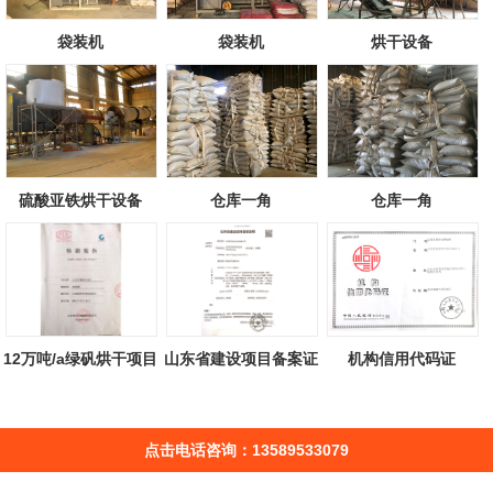
袋装机
袋装机
烘干设备
硫酸亚铁烘干设备
仓库一角
仓库一角
12万吨/a绿矾烘干项目
山东省建设项目备案证
机构信用代码证
检测报告
明
点击电话咨询：13589533079