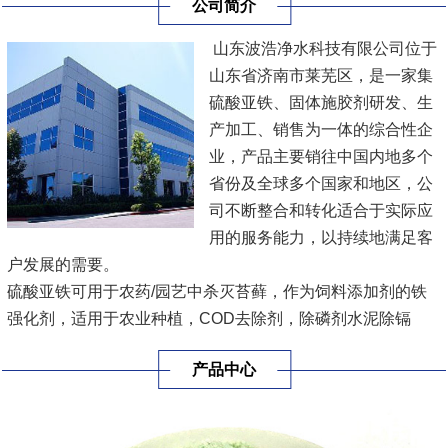
公司简介
山东波浩净水科技有限公司位于
山东省济南市莱芜区，是一家集
硫酸亚铁、固体施胶剂研发、生
产加工、销售为一体的综合性企
业，产品主要销往中国内地多个
省份及全球多个国家和地区，公
司不断整合和转化适合于实际应
用的服务能力，以持续地满足客
户发展的需要。
硫酸亚铁可用于农药/园艺中杀灭苔藓，作为饲料添加剂的铁
强化剂，适用于农业种植，COD去除剂，除磷剂水泥除镉
剂，乳化液分离剂，污水处理，多种规格，方便用户各种要求
产品中心
进行采购。
固体施胶剂工业品为白色片状、粒状或块状，主要用于：提高
纸浆环压强度和憎水性。