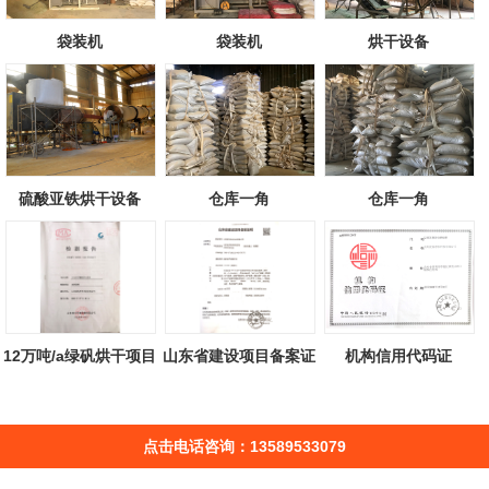
袋装机
袋装机
烘干设备
硫酸亚铁烘干设备
仓库一角
仓库一角
12万吨/a绿矾烘干项目
山东省建设项目备案证
机构信用代码证
检测报告
明
点击电话咨询：13589533079