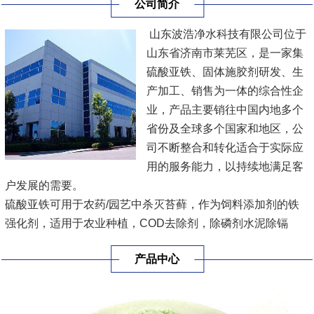
公司简介
山东波浩净水科技有限公司位于
山东省济南市莱芜区，是一家集
硫酸亚铁、固体施胶剂研发、生
产加工、销售为一体的综合性企
业，产品主要销往中国内地多个
省份及全球多个国家和地区，公
司不断整合和转化适合于实际应
用的服务能力，以持续地满足客
户发展的需要。
硫酸亚铁可用于农药/园艺中杀灭苔藓，作为饲料添加剂的铁
强化剂，适用于农业种植，COD去除剂，除磷剂水泥除镉
剂，乳化液分离剂，污水处理，多种规格，方便用户各种要求
产品中心
进行采购。
固体施胶剂工业品为白色片状、粒状或块状，主要用于：提高
纸浆环压强度和憎水性。