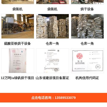
袋装机
袋装机
烘干设备
硫酸亚铁烘干设备
仓库一角
仓库一角
12万吨/a绿矾烘干项目
山东省建设项目备案证
机构信用代码证
检测报告
明
点击电话咨询：13589533079